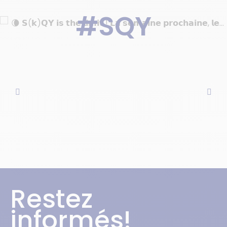
#SQY
Restez
informés!