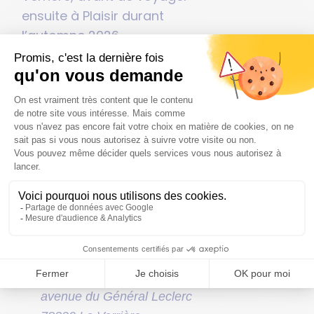
ensuite à Plaisir durant
l’automne 2026.
Une exposition à
retrouver:
Du 7/03/2026 au
29/04/2026
Du mardi au vendredi de
14h à 17h et tous les soirs
de spectacle
Tout public – Entrée libre
Le Scarabée, 7 bis
avenue du Général Leclerc