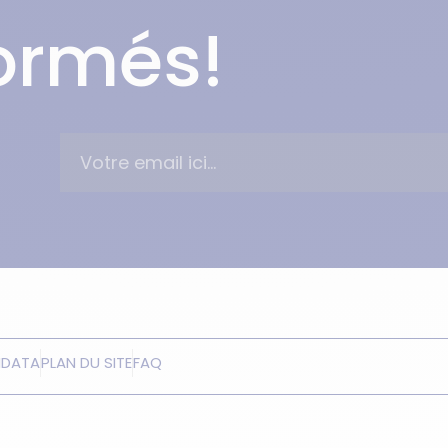
formés!
NDATA
PLAN DU SITE
FAQ