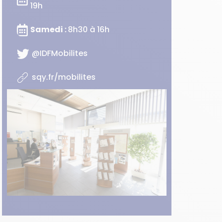
19h
Samedi :
8h30 à 16h
@IDFMobilites
sqy.fr/mobilites