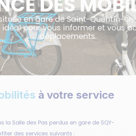
NCE DES MOBIL
 située en gare de Saint-Quentin-en
eu idéal pour vous informer et vou
déplacements.
bilités
à votre service
ans la Salle des Pas perdus en gare de SQY-
ofiter des
services suivants :