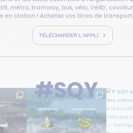
 RER, métro, tramway, bus, vélo, Vélib’, covoi
nte en station ! Achetez vos titres de transpo
TÉLÉCHARGER L'APPLI
#SQY