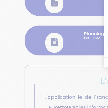
Planning d
Pdf – 2 Mo
L'
L’application Île-de-Fran
Retrouvez les informat