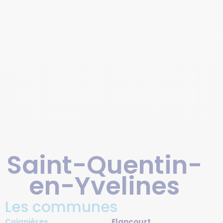
CULTUREL DE SQY
À RETROUVER ICI
Saint-Quentin-
en-Yvelines
Les communes
Coignières
Elancourt