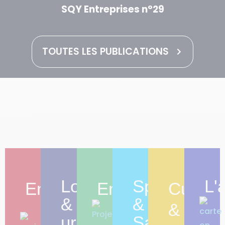
SQY Entreprises n°28
TOUTES LES PUBLICATIONS
Logement
Sport
L'
Entreprendre
Environnement
Culture
&
&
&
urbanisme
Santé