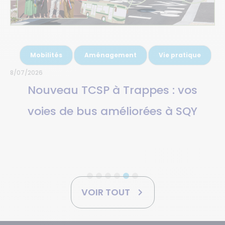
7/07/2026
Culture
Le phénomène Gorafi depuis
Montigny-le-Bretonneux
VOIR TOUT