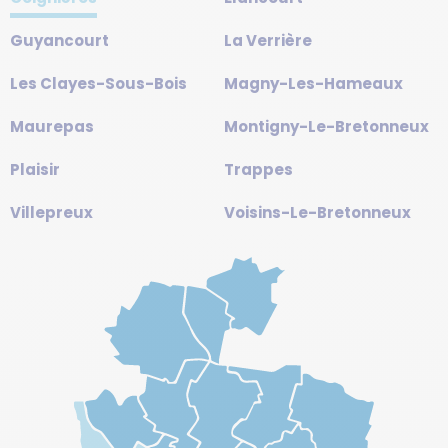
Guyancourt
La Verrière
Les Clayes-Sous-Bois
Magny-Les-Hameaux
Maurepas
Montigny-Le-Bretonneux
Plaisir
Trappes
Villepreux
Voisins-Le-Bretonneux