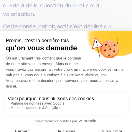
au-delà de la question du
et de la
tri
valorisation.
Cette année, cet objectif s’est décliné au
travers de plusieurs grandes actions. En
premier, le lancement du processus de
conception de notre
Plan de Prévention des
, avec le
Déchets Ménagers et Assimilés (PLPDMA)
démarrage des ateliers thématiques
participatifs, au sein desquels des
propositions
très intéressantes ont pu faire
d’actions
émerger les prémices de notre feuille de route
pour
.
réduire notre production de déchets
PUBLICATIONS
PRESSE
L'AGGLO RECRUTE
CARTOTHÈQUE
OPENDATA
PLAN DU SITE
FAQ