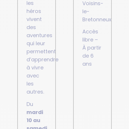
les
Voisins-
héros
le-
vivent
Bretonneux
des
Accès
aventures
libre –
qui leur
À partir
permettent
de 6
d’apprendre
ans
à vivre
avec
les
autres.
Du
mardi
10 au
samedi