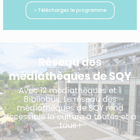
> Téléchargez le programme
Réseau des
médiathèques de SQY
Avec 12 médiathèques et 1
Bibliobus, Le réseau des
médiathèques de SQY rend
accessible la culture à toutes et à
tous !