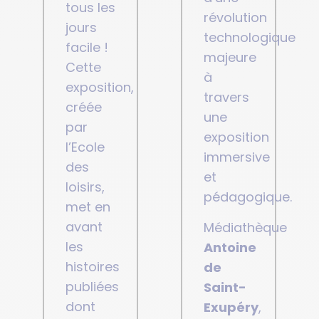
tous les
révolution
jours
technologique
facile !
majeure
Cette
à
exposition,
travers
créée
une
par
exposition
l’Ecole
immersive
des
et
loisirs,
pédagogique.
met en
avant
Médiathèque
les
Antoine
histoires
de
publiées
Saint-
dont
Exupéry
,