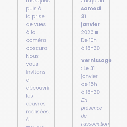
masques
Jusqu’au
puis à
samedi
la prise
31
de vues
janvier
à la
2026 ■
caméra
De 10h
obscura.
à 18h30
Nous
Vernissage
vous
: Le 31
invitons
janvier
à
de 15h
découvrir
à 18h30
les
En
œuvres
présence
réalisées,
de
à
l’association