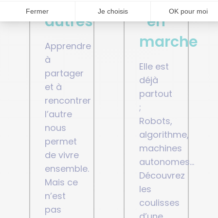
les
intelligen
autres
en
marche
Apprendre
à
Elle est
partager
déjà
et à
partout
rencontrer
;
l’autre
Robots,
nous
algorithme,
permet
machines
de vivre
autonomes…
ensemble.
Découvrez
Mais ce
les
n’est
coulisses
pas
d’une