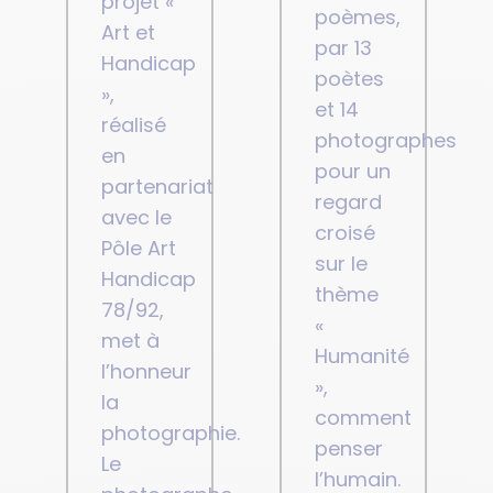
projet «
poèmes,
Art et
par 13
Handicap
poètes
»,
et 14
réalisé
photographes
en
pour un
partenariat
regard
avec le
croisé
Pôle Art
sur le
Handicap
thème
78/92,
«
met à
Humanité
l’honneur
»,
la
comment
photographie.
penser
Le
l’humain.