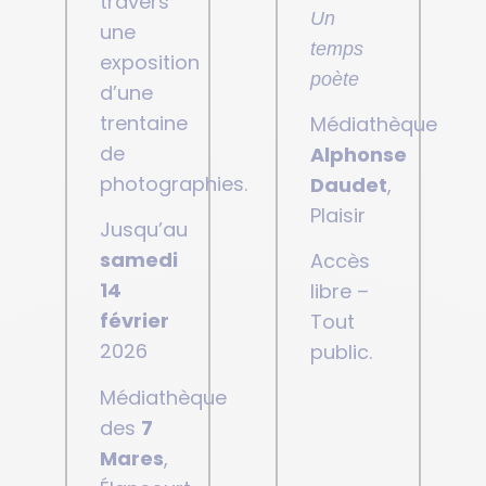
travers
Un
une
temps
exposition
poète
d’une
trentaine
Médiathèque
de
Alphonse
photographies.
Daudet
,
Plaisir
Jusqu’au
samedi
Accès
14
libre –
février
Tout
2026
public.
Médiathèque
des
7
Mares
,