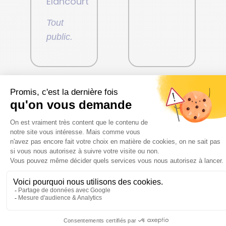
Élancourt
Tout
public.
Exposition:
Exposition
Moi
IA
et
Une