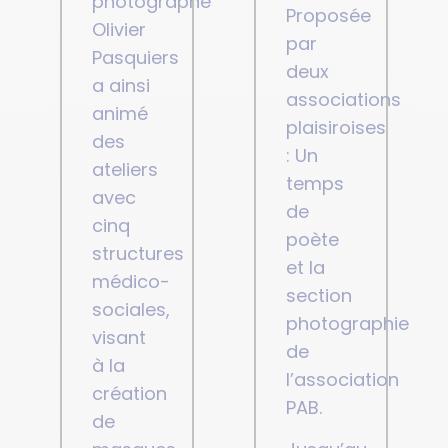
photographe
Proposée
Olivier
par
Pasquiers
deux
a ainsi
associations
animé
plaisiroises
des
: Un
ateliers
temps
avec
de
cinq
poète
structures
et la
médico-
section
sociales,
photographie
visant
de
à la
l’association
création
PAB.
de