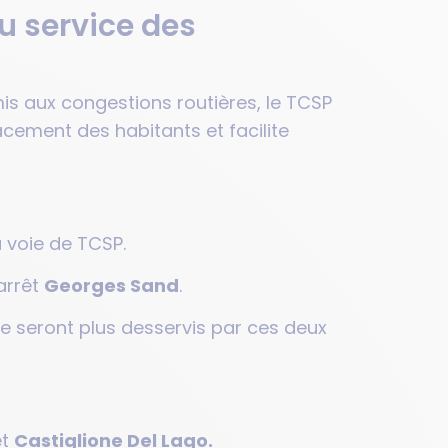
u service des
mis aux congestions routières, le TCSP
cement des habitants et facilite
:
a voie de TCSP.
arrêt
Georges Sand
.
ne seront plus desservis par ces deux
et
Castiglione Del Lago.