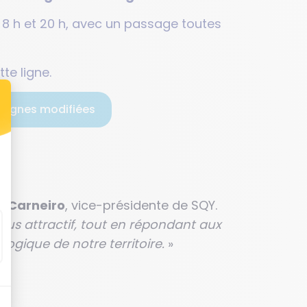
 8 h et 20 h, avec un passage toutes
te ligne.
s lignes modifiées
e Carneiro
, vice-présidente de SQY.
lus attractif, tout en répondant aux
ologique de notre territoire.
»