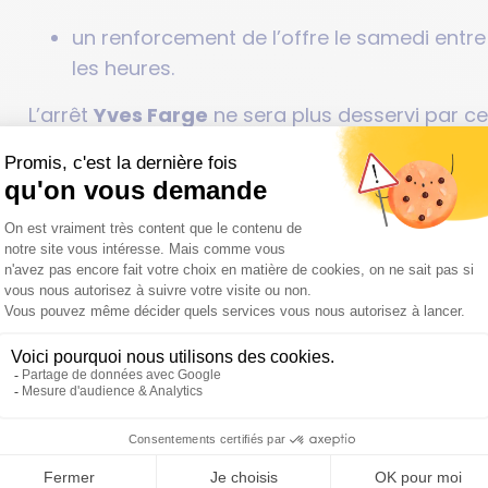
un renforcement de l’offre le samedi entre
les heures.
L’arrêt
Yves Farge
ne sera plus desservi par cet
Plus d'informations sur le
on portée par SQY depuis 2016,
a ajouté
Sandrin
u de transport plus durable, plus performant et p
e TCSP participe à l’attractivité et la transition éc