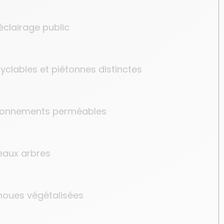
éclairage public
yclables et piétonnes distinctes
ationnements perméables
eaux arbres
oues végétalisées