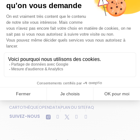
Chloé Boitier
Conseillère communautaire déléguée aux
énergies renouvelables.
Jean-Baptiste Hamonic
4e vice-présidentEn charge du projet de
territoire, de la planification urbaine, foncière et
environnementale. Maire de Villepreux
PUBLICATIONS
PRESSE
L'AGGLO RECRUTE
CARTOTHÈQUE
OPENDATA
PLAN DU SITE
FAQ
SUIVEZ-NOUS