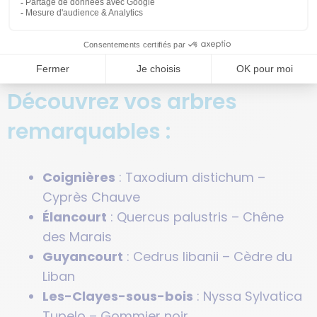
avancés,
SQY façonne un héritage végétal
durable
qui symbolise notre engagement
envers un environnement florissant et
remarquable.
Découvrez vos arbres
remarquables :
Coignières
: Taxodium distichum –
Cyprès Chauve
Élancourt
: Quercus palustris – Chêne
des Marais
Guyancourt
: Cedrus libanii – Cèdre du
Liban
Les-Clayes-sous-bois
: Nyssa Sylvatica
Tupelo – Gommier noir