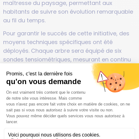
maîtresse du paysage, permettant aux
habitants de suivre son évolution remarquable
au fil du temps.
Pour garantir le succès de cette initiative, des
moyens techniques spécifiques ont été
déployés. Chaque arbre sera équipé de six
sondes tensiométriques, mesurant en continu
le taux d’humidité du sol. Ce suivi technique et
pointilleux sera maintenu pendant cinq ans,
assurant une surveillance continue et une
adaptation aux besoins évolutifs de chaque
arbre pour son bon ancrage.
En alliant la préservation de la biodiversité
locale, la sensibilisation visuelle des citoyens et
la mise en place de moyens techniques