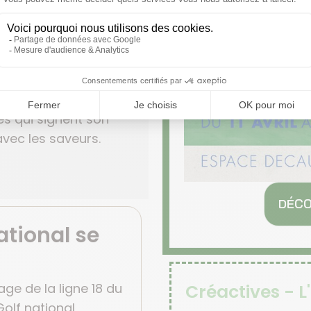
n raconte une saison.
nibles pour imaginer
 ananas-gingembre-
s qui signent son
avec les saveurs.
DÉCO
ational se
ge de la ligne 18 du
Créactives - L
Golf national