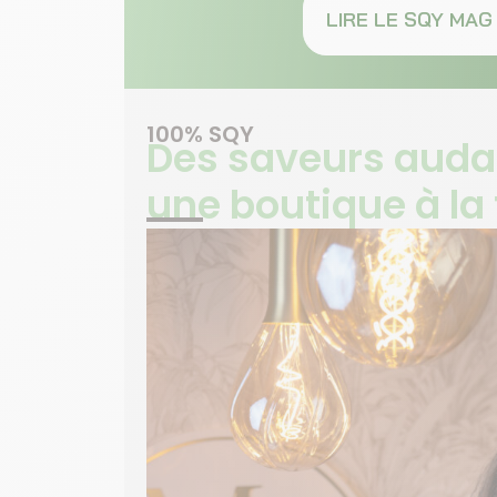
LIRE LE SQY MAG 
100% SQY
Des saveurs auda
une boutique à la