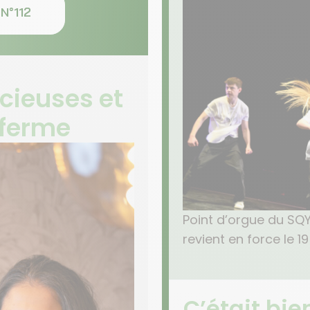
N°112
cieuses et
 ferme
Point d’orgue du SQY
revient en force le 19 
C’était bi