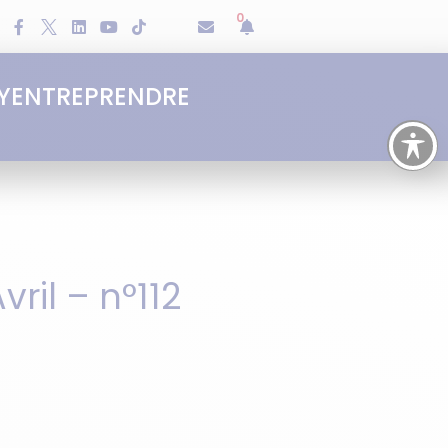
0
Y
ENTREPRENDRE
ril – n°112