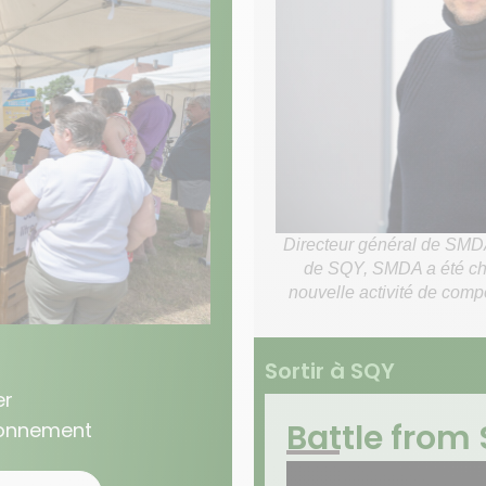
Directeur général de SMDA 
de SQY, SMDA a été cho
nouvelle activité de comp
Sortir à SQY
er
Battle from S
ionnement