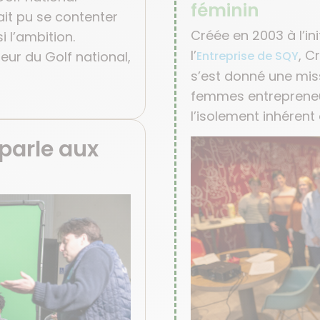
féminin
it pu se contenter
Créée en 2003 à l’in
i l’ambition.
l’
, C
teur du Golf national,
Entreprise de SQY
s’est donné une mis
femmes entreprene
l’isolement inhérent 
 parle aux