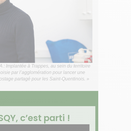
: Implantée à Trappes, au sein du territoire
isie par l’agglomération pour lancer une
ostage partagé pour les Saint-Quentinois. »
QY, c’est parti !