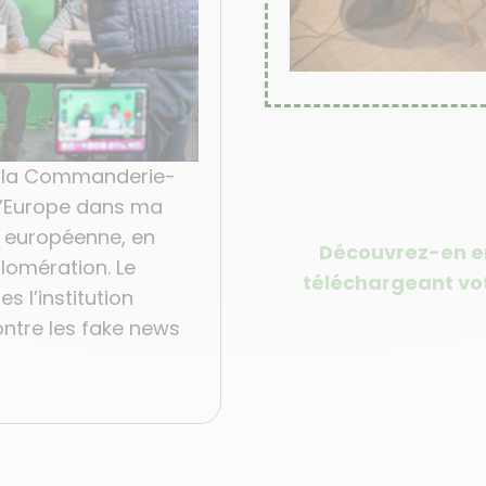
i à la Commanderie-
L’Europe dans ma
n européenne, en
Découvrez-en en
glomération. Le
téléchargeant vot
s l’institution
ntre les fake news