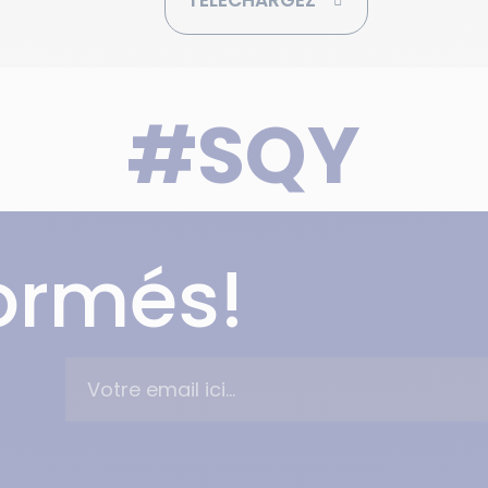
#SQY
formés!