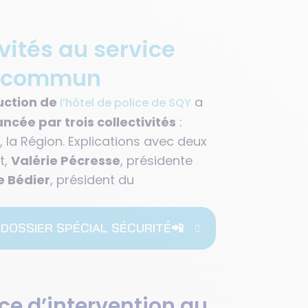
ivités au service
et commun
uction de
a
l’hôtel de police de SQY
ncée par trois collectivités
:
 la Région. Explications avec deux
t,
Valérie Pécresse
, présidente
e Bédier
, président du
 DOSSIER SPÉCIAL SÉCURITÉ📲
rce d’intervention au