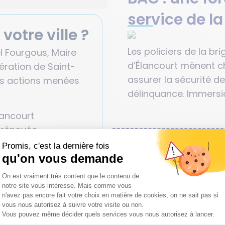
service de la
votre ville ?
Les policiers de la br
l Fourgous, Maire
d’Élancourt mènent 
ération de Saint-
assurer la sécurité d
es actions menées
délinquance. Immersi
lancourt
 rénovée
Le dessin du mo
s
immersion dans le
Profiter de l'ét