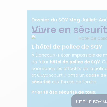
Dossier du SQY Mag Juillet-Ao
Vivre en sécuri
L'hôtel de police de SQY
À Élancourt, il était impossible d
du futur
hôtel de police de SQY
. C
coordonne les effectifs de la police
et Guyancourt. Il offre un
cadre de
sécurisé
aux forces de l’ordre.
Priorité à la sécurité de tous
.
LIRE LE SQY 