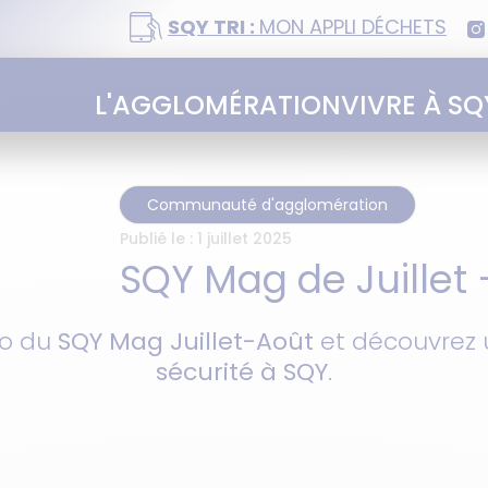
SQY TRI :
MON APPLI DÉCHETS
L'AGGLOMÉRATION
VIVRE À SQ
Communauté d'agglomération
Publié le :
1 juillet 2025
SQY Mag de Juillet
ro du
SQY Mag Juillet-Août
et découvrez u
sécurité à SQY
.