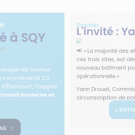
ût
Dossier
L'invité : 
té à SQY
📢
«
La majorité des e
ces trois sites, est d
nouveau bâtiment po
e manquer les travaux
opérationnelle.
»
e commissariat 2.0
 d’Élancourt, Trappes
Yann Drouet, Commissa
 travail moderne et
circonscription de pol
L'ENTR
MAG