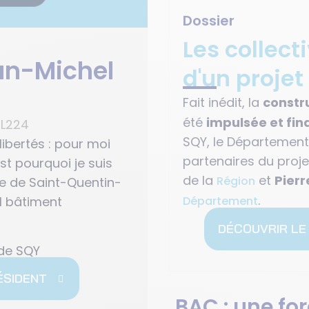
Dossier
Les collect
an-Michel
d'un proj
Fait inédit, la
constr
été
impulsée et fina
SQY, le Département,
libertés : pour moi
partenaires du proje
st pourquoi je suis
de la
et
Pierr
Région
ice de Saint-Quentin-
.
Département
l bâtiment
DÉCOUVRIR LE
de SQY
ÉSIDENT
BAC : une fo