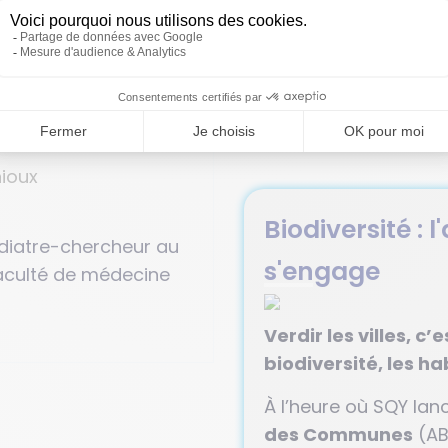
L’été est là. C’est l
culturelles à SQY.
Biodiversité :
diatre-chercheur au
s'engage
aculté de médecine
Verdir les villes, c’
biodiversité, les ha
À l’heure où SQY la
des Communes
(AB