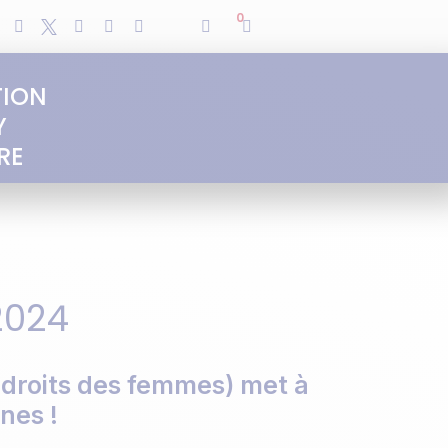
0
TION
Y
RE
2024
 droits des femmes) met à
nes !