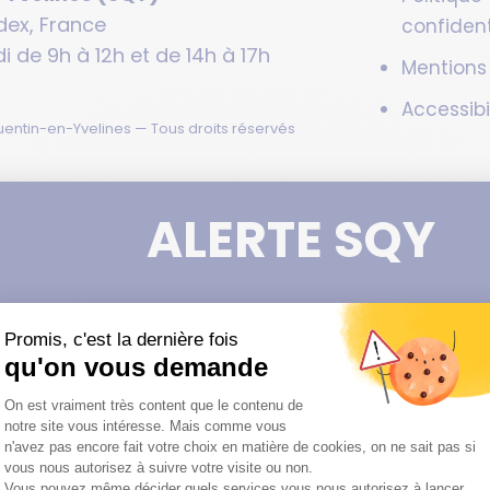
dex, France
confident
i de 9h à 12h et de 14h à 17h
Mentions
Accessibi
entin-en-Yvelines — Tous droits réservés
ALERTE SQY
Pas d'alerte pour l'instant !
Z-NOUS