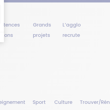
étences
Grands
L’agglo
ssions
projets
recrute
eignement
Sport
Culture
Trouver/Rén