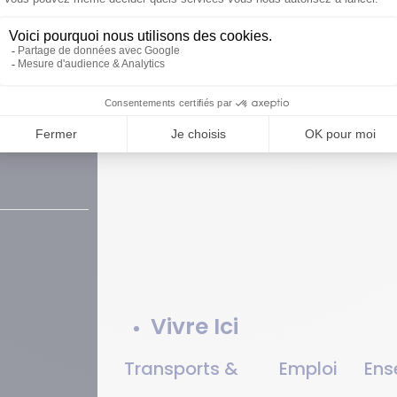
L'agglomération
Territoire
Institution
Comp
et mi
Vivre Ici
Transports &
Emploi
Ens