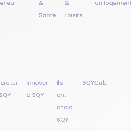
érieur
&
&
un logemen
Santé
Loisirs
cruter
Innover
Ils
SQYCub
 SQY
à SQY
ont
choisi
SQY