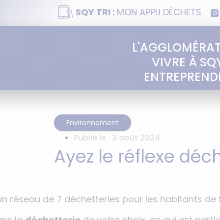
SQY TRI :
MON APPLI DÉCHETS
L'AGGLOMÉRA
VIVRE À SQ
ENTREPREND
Environnement
Publié le :
3 août 2024
Ayez le réflexe déch
un réseau de 7 déchetteries pour les habitants de
ans la
déchetterie
de votre choix, ce qui est particu