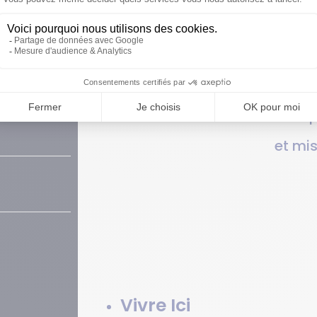
Z-NOUS
L'agglomération
Territoire
Institution
Comp
et mi
Vivre Ici