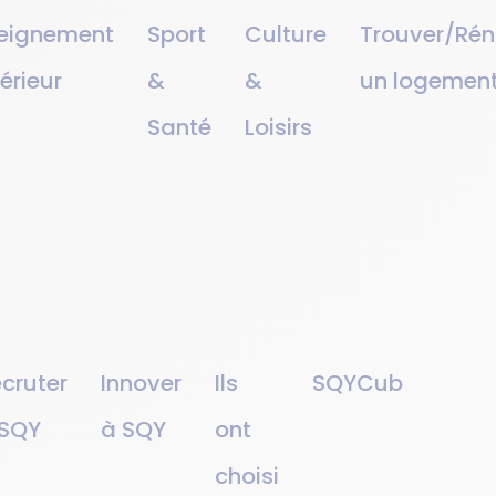
eignement
Sport
Culture
Trouver/Rén
érieur
&
&
un logemen
Santé
Loisirs
cruter
Innover
Ils
SQYCub
 SQY
à SQY
ont
choisi