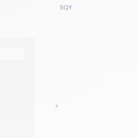
SQY
MENU
0