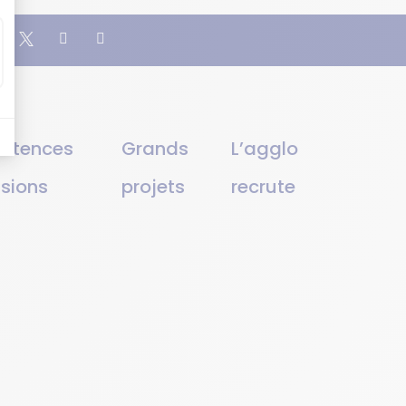
étences
Grands
L’agglo
ssions
projets
recrute