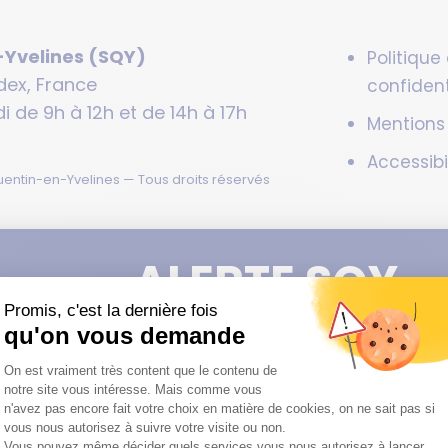
-Yvelines (SQY)
Politique
dex, France
confident
i de 9h à 12h et de 14h à 17h
Mentions
Accessibi
entin-en-Yvelines — Tous droits réservés
ALERTE SQY
Pas d'alerte pour l'instant !