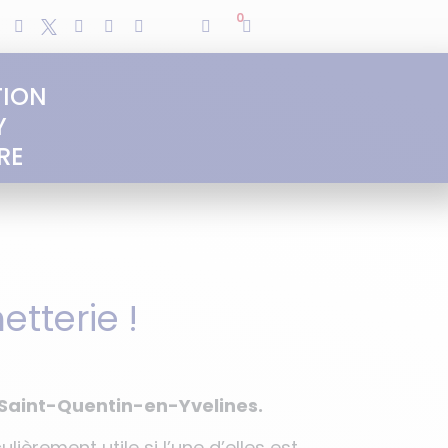
0
TION
Y
RE
etterie !
Saint-Quentin-en-Yvelines.
lièrement utile si l’une d’elles est