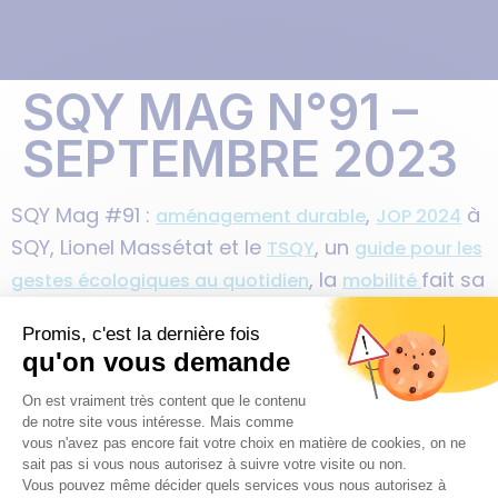
SQY MAG N°91 –
SEPTEMBRE 2023
SQY Mag #91 :
,
à
aménagement durable
JOP 2024
SQY, Lionel Massétat et le
, un
TSQY
guide pour les
, la
fait sa
gestes écologiques au quotidien
mobilité
rentrée, les Journées du patrimoine à
Saint-
, Lumière sur la nouvelle
Quentin-en-Yvelines
exposition du Musée de la Ville avec
Les Allumés
…
du Design
PUBLICATIONS
PRESSE
L'AGGLO RECRUTE