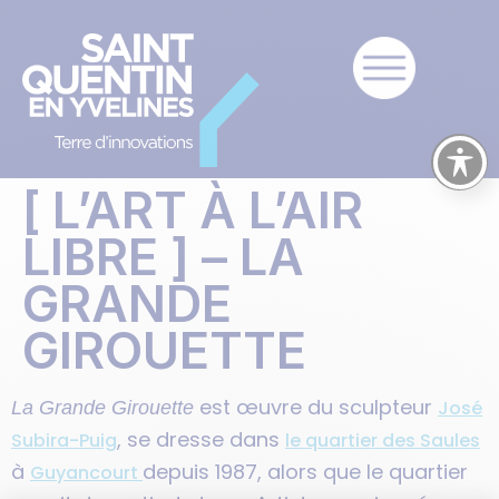
[ L’ART À L’AIR
LIBRE ] – LA
GRANDE
GIROUETTE
est œuvre du sculpteur
José
La Grande Girouette
, se dresse dans
Subira-Puig
le quartier des Saules
à
depuis 1987, alors que le quartier
Guyancourt