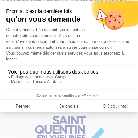
venait de sortir de terre. Artiste passionné par
le travail du bois, Subira Puig, membre du
mouvement de la Jeune Sculpture, offre ici une
œuvre touchante et chaleureuse, dont le
mouvement imperceptible ajoute au mystère
de ce grand arbre urbain.
PUBLICATIONS
PRESSE
L'AGGLO RECRUTE
CARTOTHÈQUE
OPENDATA
PLAN DU SITE
FAQ
SUIVEZ-NOUS