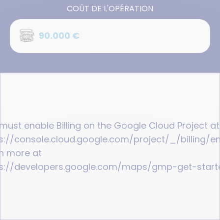
COÛT DE L'OPÉRATION
90.000 €
must enable Billing on the Google Cloud Project at
s://console.cloud.google.com/project/_/billing/e
n more at
ps://developers.google.com/maps/gmp-get-start