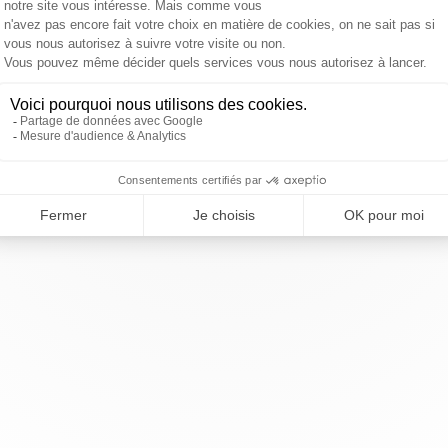
agglomération de Saint-Quentin-en-Yvelines (
ène-Hénaff, BP 10118, 78192 Trappes Cedex, France
9 44 80 80 – Ouvert du Lundi au Vendredi de 9h à 12
entin-en-Yvelines — Tous droits réservés