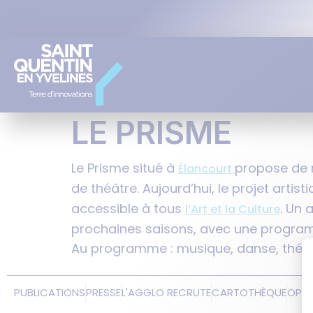
LE PRISME
Le Prisme situé à
propose de 
Élancourt
de théâtre. Aujourd’hui, le projet arti
accessible à tous
. Un 
l’Art et la Culture
prochaines saisons, avec une programm
Au programme : musique, danse, théât
PUBLICATIONS
PRESSE
L'AGGLO RECRUTE
CARTOTHÈQUE
OPE