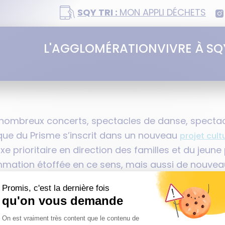
SQY TRI :
MON APPLI DÉCHETS
L'AGGLOMÉRATION
VIVRE À SQ
nombreux concerts, spectacles de danse, spectacl
stique du Prisme s’inscrit dans un nouveau
projet cult
axe prioritaire en direction des familles et du jeune
ation étoffée en ce sens, mais aussi de nouveaux
re, humour.
NDATA
PLAN DU SITE
FAQ