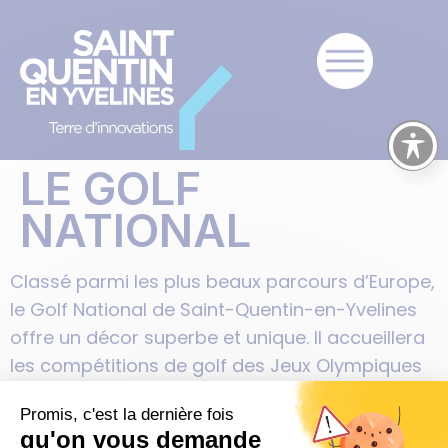
LE GOLF
NATIONAL
Classé parmi les plus beaux parcours d’Europe,
le Golf National de Saint-Quentin-en-Yvelines
offre un décor superbe et unique. Il accueillera
les compétitions de golf des Jeux Olympiques
et Paralympiques en 2024. SQY
labellisée « TERRE
connue pour ses grands événements
DE JEUX »