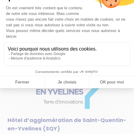
sportifs, comme la
.
Ryder Cup 2018
PUBLICATIONS
PRESSE
L'AGGLO RECRUTE
CARTOTHÈQUE
OPENDATA
PLAN DU SITE
FAQ
SUIVEZ-NOUS
Hôtel d’agglomération de Saint-Quentin-
en-Yvelines (SQY)