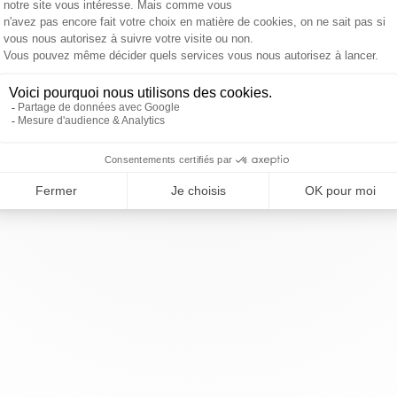
9 44 80 80 – Ouvert du Lundi au Vendredi de 9h à 12
entin-en-Yvelines — Tous droits réservés