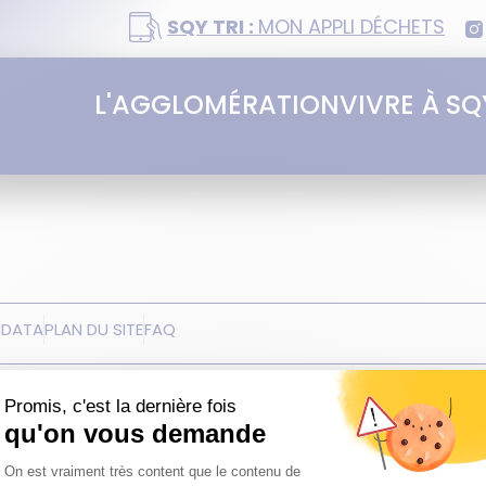
SQY TRI :
MON APPLI DÉCHETS
L'AGGLOMÉRATION
VIVRE À SQ
NDATA
PLAN DU SITE
FAQ
agglomération de Saint-Quentin-en-Yvelines (
ène-Hénaff, BP 10118, 78192 Trappes Cedex, France