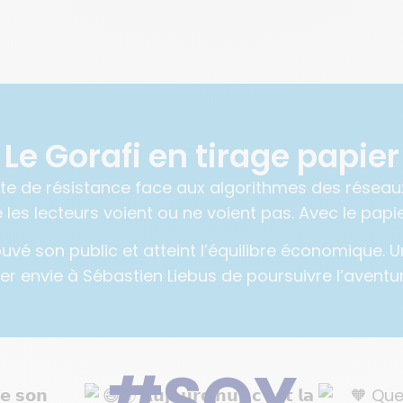
Le Gorafi en tirage papier
cte de résistance face aux algorithmes des résea
les lecteurs voient ou ne voient pas. Avec le papie
 trouvé son public et atteint l’équilibre économiqu
er envie à Sébastien Liebus de poursuivre l’aventure
#SQY