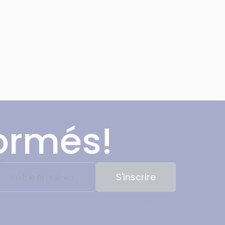
formés!
S'inscrire