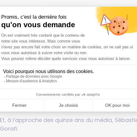
De la genèse du Gorafi à aujo
L’idée du Gorafi l’accompagne depuis le début des
de faux articles et des parodies d’actualités. En 
confirmation décisive lorsqu’il découvre The Onion,
exactement ce style d’humour que je cherchais à fa
forme de satire pouvait trouver son public. »
Le site du Gorafi naît en 2012 pendant la campagn
sketchs de Pierre Dac, des Nuls et inspiré de la t
plus que sur l’outrance. Pour son fondateur, la sati
un coup de poing qui part de bas en haut. Elle est
cause la manière dont on est dirigé et interroger le
Et, à l’approche des quinze ans du média, Sébastie
Gorafi.
.