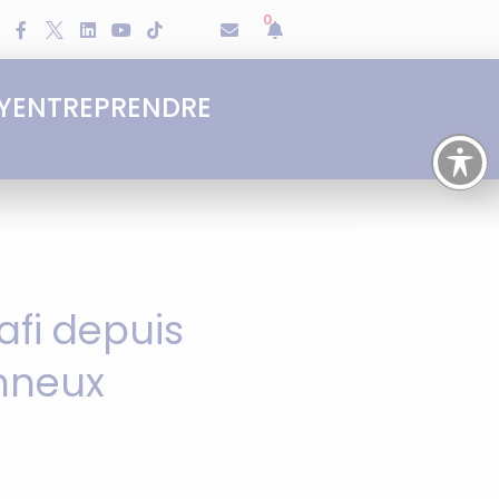
0
Y
ENTREPRENDRE
fi depuis
nneux