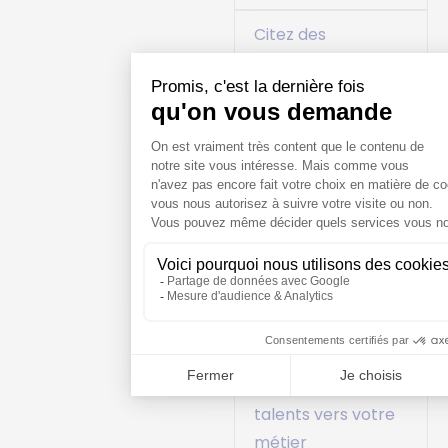
Citez des
compétences liées
à votre métier
Quand vous étiez
enfant, aviez-vous
déjà l’intention de
travailler dans ce
secteur, rêviez-vous
déjà de ce métier ?
Indiquez un message
inspirant pour
attirer les futurs
talents vers votre
métier