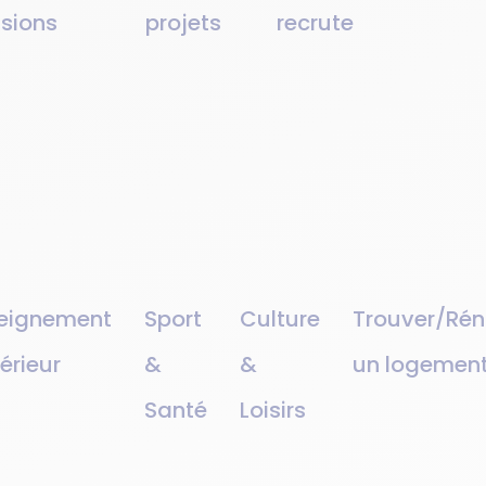
ssions
projets
recrute
eignement
Sport
Culture
Trouver/Rén
érieur
&
&
un logemen
Santé
Loisirs