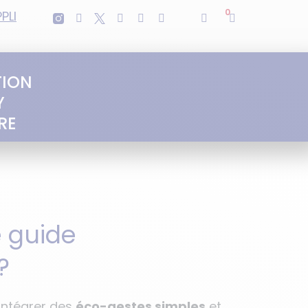
0
PLI
TION
Y
RE
 guide
?
intégrer des
éco-gestes simples
et