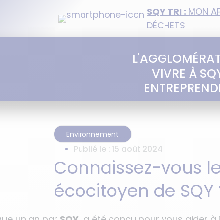
SQY TRI :
MON AP
DÉCHETS
L'AGGLOMÉRA
VIVRE À SQ
ENTREPREND
Environnement
Publié le :
15 août 2024
Connaissez-vous le
écocitoyen de SQY 
sque un an par
SQY,
a été conçu pour vous aider à 