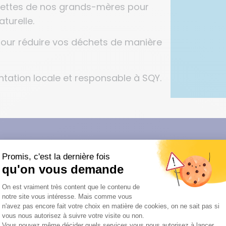
recettes de nos grands-mères pour
turelle.
pour réduire vos déchets de manière
ntation locale et responsable à SQY.
ource indispensable. En adoptant ces éco-gestes,
icative tout en simplifiant et enrichissant votre quo
Découvrez le guide !