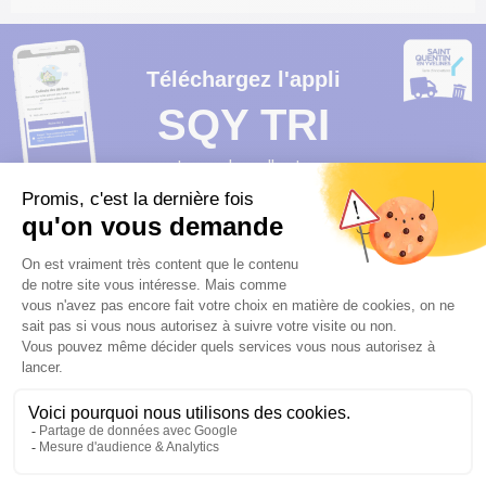
Téléchargez l'appli
SQY TRI
Jours de collecte
Consignes de tri
Déchetteries
Points d’apport volontaire
Etc…
Ou sur
dechets.sqy.fr