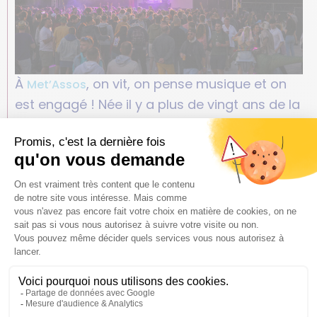
À
, on vit, on pense musique et on
Met’Assos
est engagé ! Née il y a plus de vingt ans de la
volonté de groupes musicaux de se réunir,
cette petite communauté, qui s’est agrandie
au fil des années, a acquis une belle
notoriété parmi les festivals de la région.
En 2023, «
» a accueilli 2
La Tour met les Watts
700 spectateurs. Un succès qui nécessite
une organisation bien huilée : « De quatre
permanents et 20 bénévoles à l’année, on
passe à environ
120 bénévoles en mode
festival
», précise Pierre-Michel Planchon,