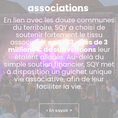
associations
En lien avec les douze communes
du territoire, SQY a choisi de
soutenir fortement le tissu
associatif :
en 2023, près de 3
millions € de subventions
leur
étaient alloués. Au-delà du
simple soutien financier, SQY met
à disposition un guichet unique
vie associative, afin de leur
faciliter la vie.
> En savoir +