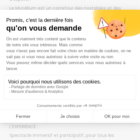
Le Mycélium est un carrefour des nostalgies et des
futurs rêvés. Un réseau vivant où se rencontrent les
promesses du passé, les rêves abandonnés et les
mondes qui auraient pu exister.
Au cours de votre exploration, vous traverserez
plusieurs visions du futur imaginées à différentes
époques du XXe siècle. Chaque espace vous plongera
dans un avenir tel qu’on le rêvait autrefois: en 1900, en
1920, en 1950 ou encore en 1980.
Mais quelque chose semble s’être déréglé…
Pourquoi le Mycélium est-il revenu en 2026 ?
Les humains ont-ils réellement perdu leur capacité à
imaginer demain ?
L'EXPERIENCE :
Spectacle immersif et participatif, pour tous les