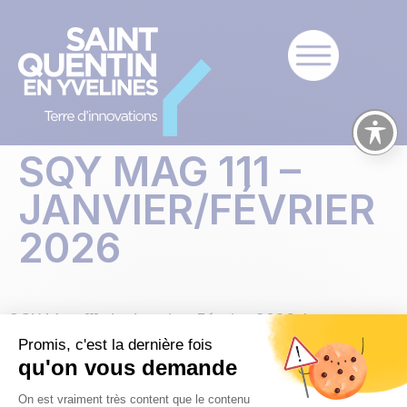
SQY MAG 111 –
JANVIER/FÉVRIER
2026
SQY Mag 111 de Janvier-Février 2026, le
magazine
.
de Saint-Quentin-en-Yvelines