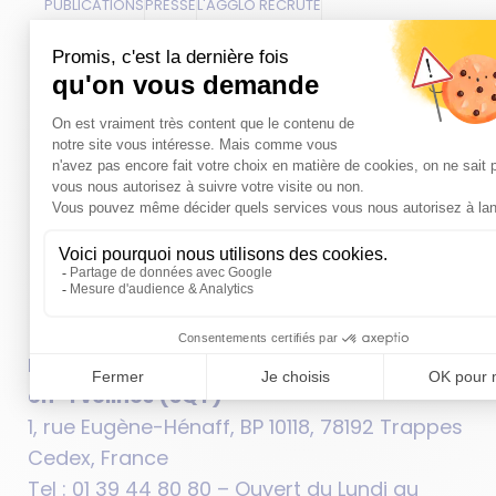
PUBLICATIONS
PRESSE
L'AGGLO RECRUTE
CARTOTHÈQUE
OPENDATA
PLAN DU SITE
FAQ
SUIVEZ-NOUS
Hôtel d’agglomération de Saint-Quentin-
en-Yvelines (SQY)
1, rue Eugène-Hénaff, BP 10118, 78192 Trappes
Cedex, France
Tel : 01 39 44 80 80 – Ouvert du Lundi au